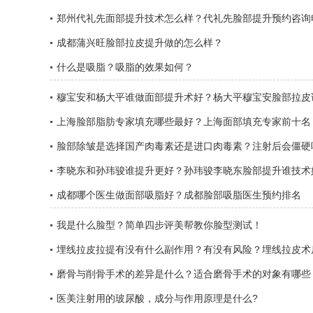
在哪个机构做双眼皮？
郑州代礼先面部提升技术怎么样？代礼先脸部提升预约咨询
成都蒲兴旺脸部拉皮提升做的怎么样？
什么是吸脂？吸脂的效果如何？
穆宝安和杨大平谁做面部提升术好？杨大平穆宝安脸部拉皮
好？
上海脸部脂肪专家填充哪些最好？上海面部填充专家前十名
脸部除皱是选择国产肉毒素还是进口肉毒素？注射后会僵硬
李晓东和孙玮骏谁提升更好？孙玮骏李晓东脸部提升谁技术
约？
成都哪个医生做面部吸脂好？成都脸部吸脂医生预约排名
我是什么脸型？简单四步评美帮教你脸型测试！
埋线拉皮拉提有没有什么副作用？有没有风险？埋线拉皮术
意事项
磨骨与削骨手术的差异是什么？适合磨骨手术的对象有哪些
医美注射用的玻尿酸，成分与作用原理是什么?