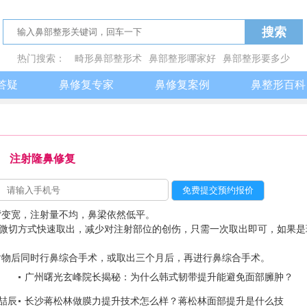
搜索
热门搜索：
畸形鼻部整形术
鼻部整形哪家好
鼻部整形要多少
鼻部有哪些整形
鼻部整形怎么样
非手术鼻部整形
答疑
鼻修复专家
鼻修复案例
鼻整形百科
注射隆鼻修复
背变宽，注射量不均，鼻梁依然低平。
用微切方式快速取出，减少对注射部位的创伤，只需一次取出即可，如果是
射物后同时行鼻综合手术，或取出三个月后，再进行鼻综合手术。
广州曙光玄峰院长揭秘：为什么韩式韧带提升能避免面部臃肿？
喆辰
长沙蒋松林做膜力提升技术怎么样？蒋松林面部提升是什么技