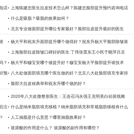
电话
术？
上海陈建忠医生拉皮技术怎么样？陈建忠脸部提升预约咨询电话
什么是吸脂？吸脂的效果如何？
北京专业做面部提升哪位专家最好？脸部拉皮提升最好的医生
谁
杨大平和祝东升面部提升哪个做得好？祝东升杨大平脸部除皱谁
好？
上海脸部拉皮除皱口碑好的医生:丁伟张震东王小民于晓萍吕京
吗？
陵
杨大平和穆宝安哪个做提升好？穆宝安杨大平脸部提升谁技术
好预
好？
八大处做面部填充哪个医生做的好？北京八大处脸部填充专家排
名
脸部大拉皮候典举和祝东升哪个做的好？
2020年八大处微整形医生：王连召冯永强王克明美白祛斑线雕
后注
预约多少钱？
什么是纳米脂肪填充移植？纳米脂肪填充和常规脂肪移植有什么
？
区别？
人工抽脂是什么意思？哪里抽脂效果好？
玻尿酸的作用是什么？ 玻尿酸的副作用有哪些？