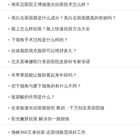
海军总医院王博做激光祛斑技术怎么样？
美白去斑面膜是什么成分？美白去斑面膜真的有效吗？
脸上怎么样祛斑？脸上快速祛斑方法大全
下颌角手术过程是什么样的？
自体脂肪填充脸部可以维持多久？
北京莫琳娜医疗美容医院皮肤科专家张珺
丰苹果肌能让脸部看起来年轻吗？
切下颌角与磨下颌角的有什么不同？
玻尿酸的作用是什么？
女老板激光祛斑脸留疤 教训：千万别去美容院做
彩光嫩肤祛斑 解决你一脸烦恼
海峡360王者祛斑 还原俏脸觅得好工作