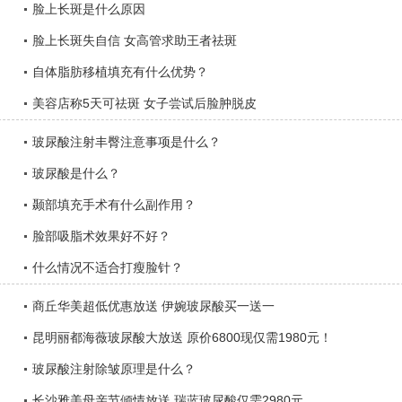
脸上长斑是什么原因
脸上长斑失自信 女高管求助王者祛斑
自体脂肪移植填充有什么优势？
美容店称5天可祛斑 女子尝试后脸肿脱皮
玻尿酸注射丰臀注意事项是什么？
玻尿酸是什么？
颞部填充手术有什么副作用？
脸部吸脂术效果好不好？
什么情况不适合打瘦脸针？
商丘华美超低优惠放送 伊婉玻尿酸买一送一
昆明丽都海薇玻尿酸大放送 原价6800现仅需1980元！
玻尿酸注射除皱原理是什么？
长沙雅美母亲节倾情放送 瑞蓝玻尿酸仅需2980元