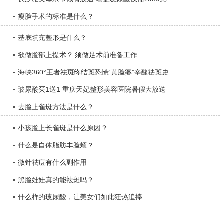
瘦脸手术的标准是什么？
基底填充整形是什么？
欲做脸部上提术？ 须做足术前准备工作
海峡360°王者祛斑终结斑恐慌“黄脸婆”辛酸祛斑史
玻尿酸买1送1 重庆天妃整形美容医院暑假大放送
去脸上雀斑方法是什么？
小孩脸上长雀斑是什么原因？
什么是自体脂肪丰脸颊？
微针祛痘有什么副作用
黑脸娃娃真的能祛斑吗？
什么样的玻尿酸，让美女们如此狂热追捧