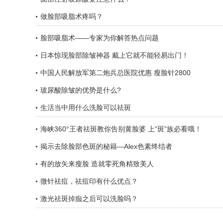
做脸部吸脂术疼吗？
脸部吸脂术——专家为你解答热点问题
日本惊现脸部除皱神器 戴上它就不能轻易出门！
中国人民解放军第二炮兵总医院优惠 瘦脸针2800
玻尿酸除皱的优势是什么?
生活当中用什么洗脸可以祛斑
海峡360°王者祛斑教你告别黄脸婆 上“斑”族必看哦！
揭示去除脸部色斑的秘籍—Alex色素终结者
有的放矢来瘦脸 造就零死角精致美人
微针祛痘，祛痘印有什么优点？
激光祛斑掉痂之后可以洗脸吗？