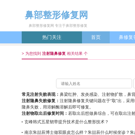
鼻部整形修复网
鼻部整形修复网 专注于鼻部整形修复
热门关注
首页
鼻修复
>
为您找到
注射隆鼻修复
相关结果 个
常见注射失败表现：
鼻梁红肿、发炎感染、注射物扩散，鼻
注射隆鼻失败修复：
注射隆鼻修复关键问题在于“取”出，采
隆鼻失败，用溶解酶溶解后即可修复。
注射物取出后修复时间：
若取出后想做鼻综合，可在取出注
玄峰韩式五星韧带提升技术是什么整形技术？
南京朱喆辰博士做双眼皮怎么样？朱喆辰什么时候坐诊？朱