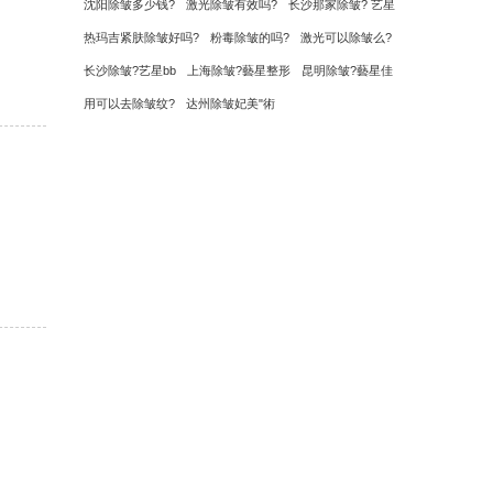
沈阳除皱多少钱?
激光除皱有效吗?
长沙那家除皱? 艺星
热玛吉紧肤除皱好吗?
粉毒除皱的吗?
激光可以除皱么?
长沙除皱?艺星bb
上海除皱?藝星整形
昆明除皱?藝星佳
用可以去除皱纹?
达州除皱妃美"術