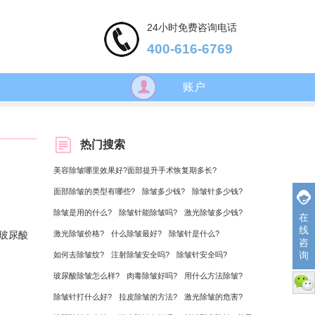
24小时免费咨询电话
400-616-6769
账户
热门搜索
美容除皱哪里效果好?面部提升手术恢复期多长?
面部除皱的类型有哪些?
除皱多少钱?
除皱针多少钱?
除皱是用的什么?
除皱针能除皱吗?
激光除皱多少钱?
在
线
玻尿酸
激光除皱价格?
什么除皱最好?
除皱针是什么?
咨
询
如何去除皱纹?
注射除皱安全吗?
除皱针安全吗?
玻尿酸除皱怎么样?
肉毒除皱好吗?
用什么方法除皱?
微信
除皱针打什么好?
拉皮除皱的方法?
激光除皱的危害?